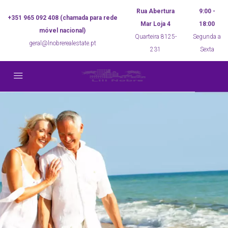
Rua Abertura
9:00 -
+351 965 092 408 (chamada para rede
Mar Loja 4
18:00
móvel nacional)
Quarteira 8125-
Segunda a
geral@lnobrerealestate.pt
231
Sexta