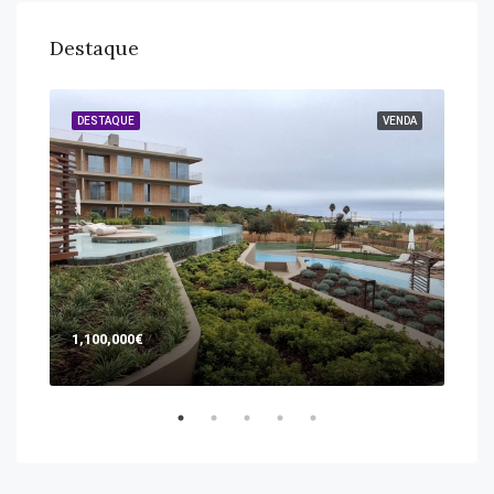
Destaque
GUER
DESTAQUE
VENDA
DES
1,100,000€
365
aven