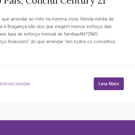
País, Conclui Century 21
 que arrendar ao mês na mesma zona. Renda média de
da e Bragança são dos que exigem menos esforço das
r base taxa de esforço mensal de famíliasANTÓNIO
o financeiro” do que arrendar “em todos os concelhos
otícias
,
Vendas
Leia Mais