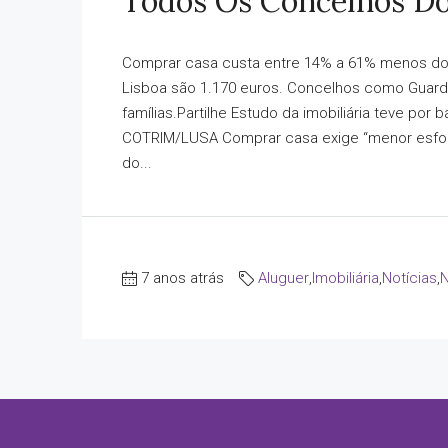
Todos Os Concelhos Do 
Comprar casa custa entre 14% a 61% menos do
Lisboa são 1.170 euros. Concelhos como Guar
famílias.Partilhe Estudo da imobiliária teve po
COTRIM/LUSA Comprar casa exige “menor esforç
do...
7 anos atrás
Aluguer
,
Imobiliária
,
Notícias
,
N