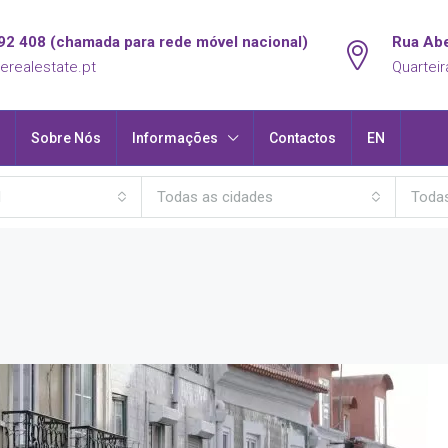
92 408 (chamada para rede móvel nacional)
Rua Abe
erealestate.pt
Quarteir
Sobre Nós
Informações
Contactos
EN
l
Todas as cidades
Todas