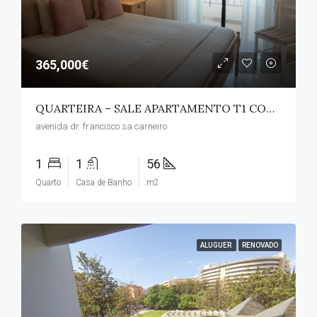
365,000€
QUARTEIRA – SALE APARTAMENTO T1 COM LINDAS VISTAS MAR
avenida dr. francisco sa carneiro
1
1
56
Quarto
Casa de Banho
m2
ALUGUER
RENOVADO