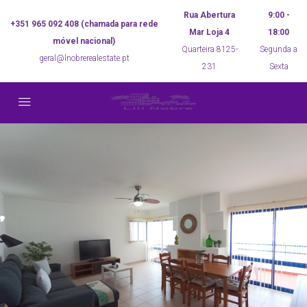
Rua Abertura
9:00 -
+351 965 092 408 (chamada para rede
Mar Loja 4
18:00
móvel nacional)
Quarteira 8125-
Segunda a
geral@lnobrerealestate.pt
231
Sexta