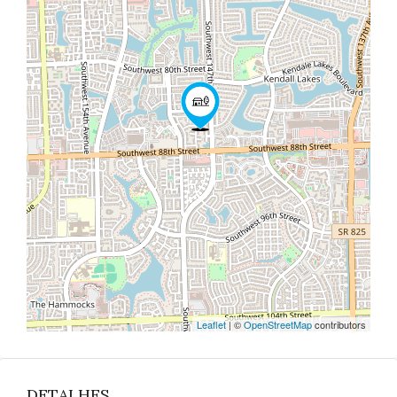
Leaflet
| ©
OpenStreetMap
contributors
DETALHES