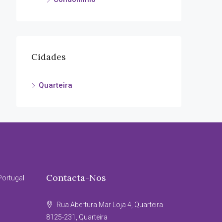
Cidades
Quarteira
Contacta-Nos
Portugal
Rua Abertura Mar Loja 4, Quarteira
8125-231, Quarteira