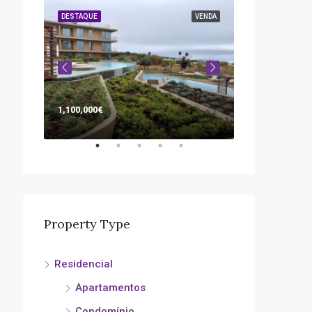
ALUGUER
DESTAQUE
VENDA
DESTAQUE
1,100,000€
365,000€
avenida dr. fran
Property Type
Residencial
Apartamentos
Condomínio