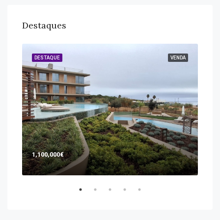
Destaques
GUER
DESTAQUE
VENDA
DES
1,100,000€
365
aven