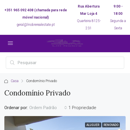
Rua Abertura
9:00 -
+351 965 092 408 (chamada para rede
Mar Loja 4
18:00
móvel nacional)
Quarteira 8125-
Segunda a
geral@lnobrerealestate.pt
231
Sexta
Casa
Condomínio Privado
Condomínio Privado
Ordenar por:
1 Propriedade
Ordem Padrão
ALUGUER
RENOVADO