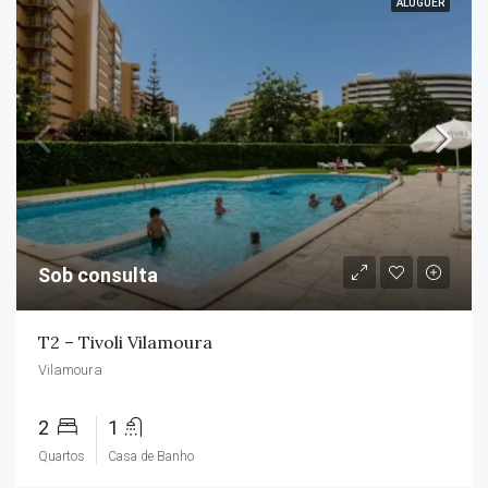
ALUGUER
Sob consulta
T2 – Tivoli Vilamoura
Vilamoura
2
1
Quartos
Casa de Banho