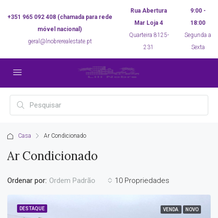
Rua Abertura
9:00 -
+351 965 092 408 (chamada para rede
Mar Loja 4
18:00
móvel nacional)
Quarteira 8125-
Segunda a
geral@lnobrerealestate.pt
231
Sexta
Casa
Ar Condicionado
Ar Condicionado
Ordenar por:
10 Propriedades
Ordem Padrão
DESTAQUE
VENDA
NOVO