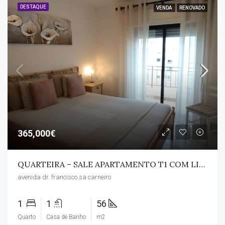
DESTAQUE
VENDA
RENOVADO
365,000€
QUARTEIRA – SALE APARTAMENTO T1 COM LINDAS VISTAS MAR
avenida dr. francisco sa carneiro
1
1
56
Quarto
Casa de Banho
m2