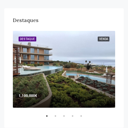
Destaques
GUER
DESTAQUE
VENDA
DES
1,100,000€
365
aven