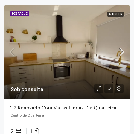
DESTAQUE
ALUGUER
Sob consulta
T2 Renovado Com Vistas Lindas Em Quarteira
Centro de Quarteira
2
1