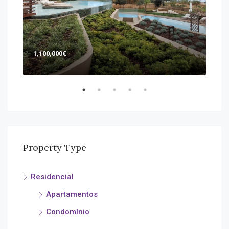
1,100,000€
365
aven
Property Type
Residencial
Apartamentos
Condomínio