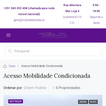
Rua Abertura
9:00 -
+351 965 092 408 (chamada para rede
Mar Loja 4
18:00
móvel nacional)
Quarteira 8125-
Segunda a
geral@lnobrerealestate.pt
231
Sexta
Casa
Acesso Mobilidade Condicionada
Acesso Mobilidade Condicionada
Ordenar por:
6 Propriedades
Ordem Padrão
DESTAQUE
VENDA
NOVO