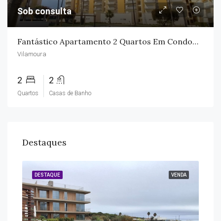
Sob consulta
Fantástico Apartamento 2 Quartos Em Condomínio Privado
Vilamoura
2
2
Quartos
Casas de Banho
Destaques
GUER
DESTAQUE
VENDA
DES